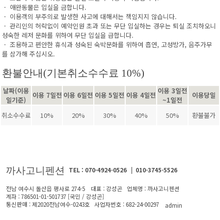
ㆍ 애완동물은 입실을 금합니다.
ㆍ 이용객의 부주의로 발생한 사고에 대해서는 책임지지 않습니다.
ㆍ 관리인의 허락없이 예약인원 초과 또는 무단 입실하는 경우는 퇴실 조치하오니
성숙한 레저 문화를 위하여 무단 입실을 급합니다.
ㆍ 조용하고 편안한 휴식과 성숙된 숙박문화를 위하여 흡연, 고성방가, 음주가무
를 삼가해 주십시오.
환불안내(기본취소수수료 10%)
날짜(이용
이용 3일전
이용 7일전
이용 6일전
이용 5일전
이용 4일전
이용당일
일기준)
~1일전
취소수수료
10%
20%
30%
40%
50%
환불불가
까사고니펜션
TEL : 070-4924-0526 | 010-3745-5526
전남 여수시 돌산읍 평사로 274-5 대표 : 강성곤 업체명 : 까사고니펜션
계좌 : 786501-01-501737 [국민 / 강성곤]
통신판매 : 제2020전남여수-0243호 사업자번호 : 682-24-00297
admin