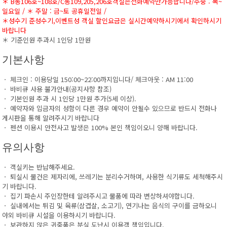
＊ B동106호~108호/C동109,205,206호객실은전화예약만가능합니다/주중 : 목~
일요일 / ＊ 주말 : 금~토 공휴일전일 /
＊성수기 준성수기,이벤트성 객실 할인요금은 실시간예약하시기에서 확인하시기
바랍니다
＊ 기준인원 추과시 1인당 1만원
기본사항
ㆍ 체크인 : 이용당일 150:00~22:00까지입니다/ 체크아웃 : AM 11:00
ㆍ 바비큐 사용 불가안내(공지사항 참조)
ㆍ 기본인원 추과 시 1인당 1만원 추가(5세 이상).
ㆍ 예약자와 입금자의 성함이 다른 경우 예약이 안될수 있으므로 반드시 전화나
게시판을 통해 알려주시기 바랍니다
ㆍ 펜션 이용시 안전사고 발생은 100% 본인 책임이오니 양해 바랍니다.
유의사항
ㆍ 객실키는 반납해주세요.
ㆍ 퇴실시 물건은 제자리에, 쓰레기는 분리수거하며, 사용한 식기류도 세척해주시
기 바랍니다.
ㆍ 집기 파손시 주인장한테 알려주시고 물품에 따라 변상하셔야합니다.
ㆍ 실내에서는 튀김 및 육류(삼겹살, 소고기), 연기나는 음식의 구이를 금하오니
야외 바비큐 시설을 이용하시기 바랍니다.
ㆍ 보관하지 않은 귀중품은 분실 도난시 이용객 책임입니다.